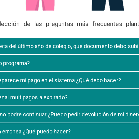
lección de las preguntas más frecuentes plant
libreta del último año de colegio, que documento debo sub
deberá subir una certificación emitida por la Dirección de la Unidad
 o programa?
 de una carrera, tiene que elegir solo UNA carrera o programa.
o aparece mi pago en el sistema ¿Qué debo hacer?
uestro sistema demora un maximo de 20 minutos, en caso que despu
anal multipagos a expirado?
n e indicar que no se registró su pago.
na vigencia hasta las 23:59 del dia generado, una vez pasado las 2
 no podre continuar ¿Puedo pedir devolución de mi diner
ulacion no puede ser devuelto.
ra erronea ¿Qué puedo hacer?