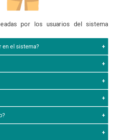
eadas por los usuarios del sistema
ir en el sistema?
 Educativa el cual valide que el postulante esta
es de los 20 minutos aun no este registrado el
3:59 usted debe generar otro codigo de pago para
o?