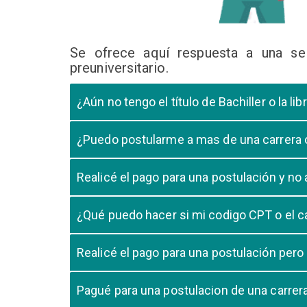
Se ofrece aquí respuesta a una se
preuniversitario.
¿Aún no tengo el título de Bachiller o la 
En caso que el postulante aún este en ultimo año 
¿Puedo postularme a mas de una carrera
cursando el ultimo año.
Si, pero tome en cuenta que si usted aprueba mas
Realicé el pago para una postulación y n
Tome en cuenta que la validación del pago en n
¿Qué puedo hacer si mi codigo CPT o el c
pago, debe comunicarse con su unidad de admisió
El codigo CPT o los pagos por LIBELULA tienen u
Realicé el pago para una postulación pero
su postulación.
No, cualquier pago realizado para cualquier post
Pagué para una postulacion de una carre