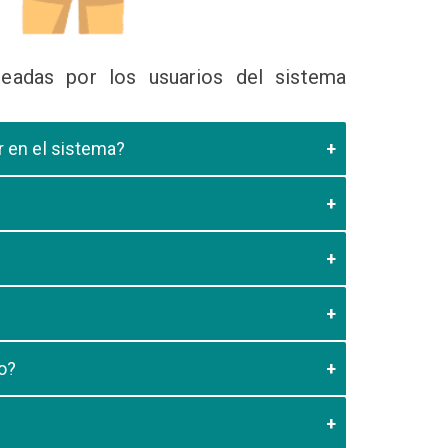
eadas por los usuarios del sistema
ir en el sistema?
 Educativa el cual valide que el postulante esta
es de los 20 minutos aun no este registrado el
3:59 usted debe generar otro codigo de pago para
o?