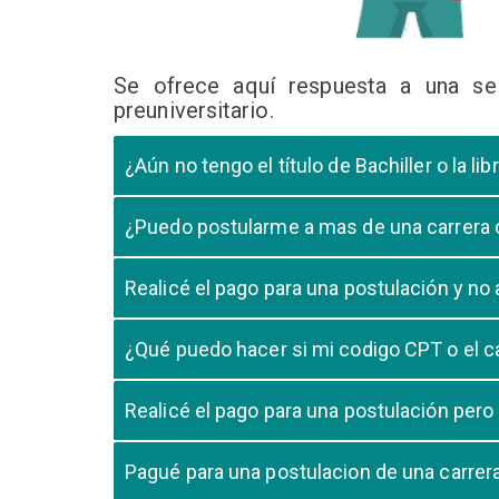
Se ofrece aquí respuesta a una se
preuniversitario.
¿Aún no tengo el título de Bachiller o la 
En caso que el postulante aún este en ultimo año 
¿Puedo postularme a mas de una carrera
cursando el ultimo año.
Si, pero tome en cuenta que si usted aprueba mas
Realicé el pago para una postulación y n
Tome en cuenta que la validación del pago en n
¿Qué puedo hacer si mi codigo CPT o el c
pago, debe comunicarse con su unidad de admisió
El codigo CPT o los pagos por LIBELULA tienen u
Realicé el pago para una postulación pero
su postulación.
No, cualquier pago realizado para cualquier post
Pagué para una postulacion de una carre