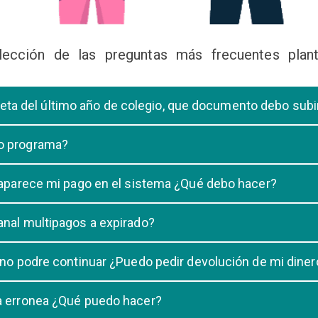
lección de las preguntas más frecuentes plant
libreta del último año de colegio, que documento debo sub
deberá subir una certificación emitida por la Dirección de la Unidad
 o programa?
 de una carrera, tiene que elegir solo UNA carrera o programa.
o aparece mi pago en el sistema ¿Qué debo hacer?
uestro sistema demora un maximo de 20 minutos, en caso que despu
anal multipagos a expirado?
n e indicar que no se registró su pago.
na vigencia hasta las 23:59 del dia generado, una vez pasado las 2
 no podre continuar ¿Puedo pedir devolución de mi diner
ulacion no puede ser devuelto.
ra erronea ¿Qué puedo hacer?