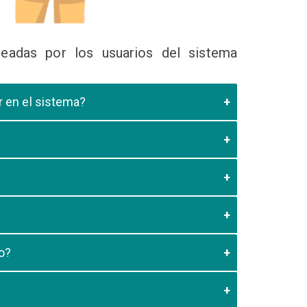
eadas por los usuarios del sistema
ir en el sistema?
 Educativa el cual valide que el postulante esta
es de los 20 minutos aun no este registrado el
3:59 usted debe generar otro codigo de pago para
o?