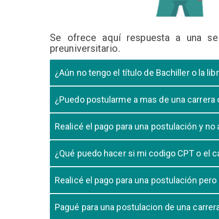
Se ofrece aquí respuesta a una se
preuniversitario.
¿Aún no tengo el título de Bachiller o la 
En caso que el postulante aún este en ultimo año 
¿Puedo postularme a mas de una carrera
cursando el ultimo año.
Si, pero tome en cuenta que si usted aprueba mas
Realicé el pago para una postulación y n
Tome en cuenta que la validación del pago en n
¿Qué puedo hacer si mi codigo CPT o el c
pago, debe comunicarse con su unidad de admisió
El codigo CPT o los pagos por LIBELULA tienen u
Realicé el pago para una postulación pero
su postulación.
No, cualquier pago realizado para cualquier post
Pagué para una postulacion de una carre