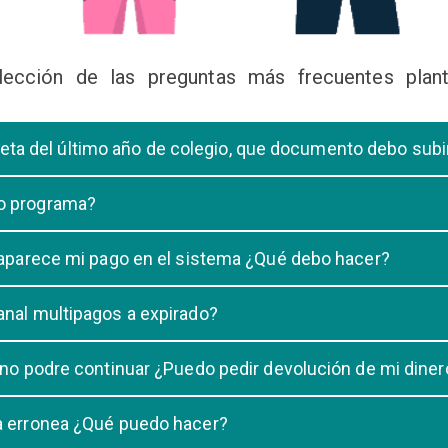
lección de las preguntas más frecuentes plant
libreta del último año de colegio, que documento debo sub
deberá subir una certificación emitida por la Dirección de la Unidad
 o programa?
 de una carrera, tiene que elegir solo UNA carrera o programa.
o aparece mi pago en el sistema ¿Qué debo hacer?
uestro sistema demora un maximo de 20 minutos, en caso que despu
anal multipagos a expirado?
n e indicar que no se registró su pago.
na vigencia hasta las 23:59 del dia generado, una vez pasado las 2
 no podre continuar ¿Puedo pedir devolución de mi diner
ulacion no puede ser devuelto.
ra erronea ¿Qué puedo hacer?