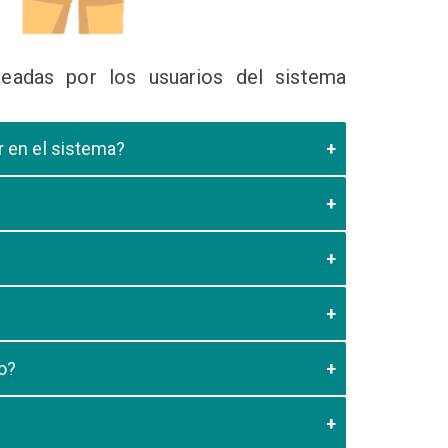
eadas por los usuarios del sistema
ir en el sistema?
 Educativa el cual valide que el postulante esta
es de los 20 minutos aun no este registrado el
3:59 usted debe generar otro codigo de pago para
o?