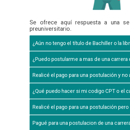
Se ofrece aquí respuesta a una se
preuniversitario.
¿Aún no tengo el título de Bachiller o la 
En caso que el postulante aún este en ultimo año 
¿Puedo postularme a mas de una carrera
cursando el ultimo año.
Si, pero tome en cuenta que si usted aprueba mas
Realicé el pago para una postulación y n
Tome en cuenta que la validación del pago en n
¿Qué puedo hacer si mi codigo CPT o el c
pago, debe comunicarse con su unidad de admisió
El codigo CPT o los pagos por LIBELULA tienen u
Realicé el pago para una postulación pero
su postulación.
No, cualquier pago realizado para cualquier post
Pagué para una postulacion de una carre