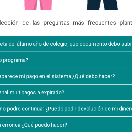
lección de las preguntas más frecuentes plant
libreta del último año de colegio, que documento debo sub
deberá subir una certificación emitida por la Dirección de la Unidad
 o programa?
 de una carrera, tiene que elegir solo UNA carrera o programa.
o aparece mi pago en el sistema ¿Qué debo hacer?
uestro sistema demora un maximo de 20 minutos, en caso que despu
anal multipagos a expirado?
n e indicar que no se registró su pago.
na vigencia hasta las 23:59 del dia generado, una vez pasado las 2
 no podre continuar ¿Puedo pedir devolución de mi diner
ulacion no puede ser devuelto.
ra erronea ¿Qué puedo hacer?