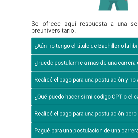
Se ofrece aquí respuesta a una se
preuniversitario.
¿Aún no tengo el título de Bachiller o la 
En caso que el postulante aún este en ultimo año 
¿Puedo postularme a mas de una carrera
cursando el ultimo año.
Si, pero tome en cuenta que si usted aprueba mas
Realicé el pago para una postulación y n
Tome en cuenta que la validación del pago en n
¿Qué puedo hacer si mi codigo CPT o el c
pago, debe comunicarse con su unidad de admisió
El codigo CPT o los pagos por LIBELULA tienen u
Realicé el pago para una postulación pero
su postulación.
No, cualquier pago realizado para cualquier post
Pagué para una postulacion de una carre