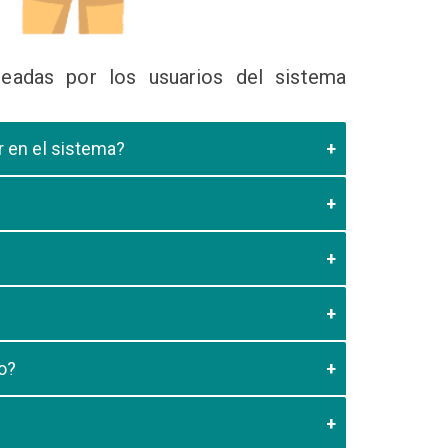
eadas por los usuarios del sistema
ir en el sistema?
 Educativa el cual valide que el postulante esta
es de los 20 minutos aun no este registrado el
3:59 usted debe generar otro codigo de pago para
o?