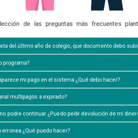
lección de las preguntas más frecuentes plant
libreta del último año de colegio, que documento debo sub
deberá subir una certificación emitida por la Dirección de la Unidad
 o programa?
 de una carrera, tiene que elegir solo UNA carrera o programa.
o aparece mi pago en el sistema ¿Qué debo hacer?
uestro sistema demora un maximo de 20 minutos, en caso que despu
anal multipagos a expirado?
n e indicar que no se registró su pago.
na vigencia hasta las 23:59 del dia generado, una vez pasado las 2
 no podre continuar ¿Puedo pedir devolución de mi diner
ulacion no puede ser devuelto.
ra erronea ¿Qué puedo hacer?