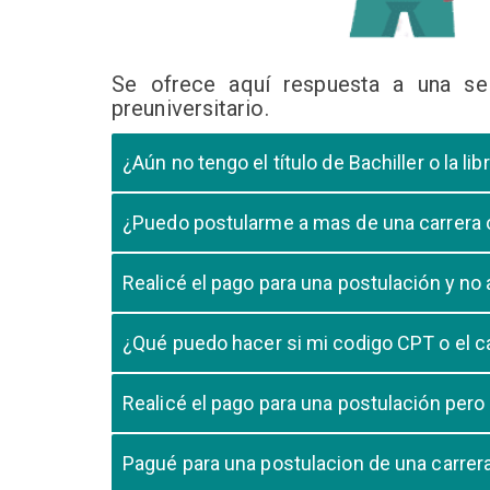
Se ofrece aquí respuesta a una se
preuniversitario.
¿Aún no tengo el título de Bachiller o la 
En caso que el postulante aún este en ultimo año 
¿Puedo postularme a mas de una carrera
cursando el ultimo año.
Si, pero tome en cuenta que si usted aprueba mas
Realicé el pago para una postulación y n
Tome en cuenta que la validación del pago en n
¿Qué puedo hacer si mi codigo CPT o el c
pago, debe comunicarse con su unidad de admisió
El codigo CPT o los pagos por LIBELULA tienen u
Realicé el pago para una postulación pero
su postulación.
No, cualquier pago realizado para cualquier post
Pagué para una postulacion de una carre