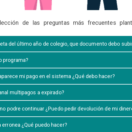
lección de las preguntas más frecuentes plant
libreta del último año de colegio, que documento debo sub
deberá subir una certificación emitida por la Dirección de la Unidad
 o programa?
 de una carrera, tiene que elegir solo UNA carrera o programa.
o aparece mi pago en el sistema ¿Qué debo hacer?
uestro sistema demora un maximo de 20 minutos, en caso que despu
anal multipagos a expirado?
n e indicar que no se registró su pago.
na vigencia hasta las 23:59 del dia generado, una vez pasado las 2
 no podre continuar ¿Puedo pedir devolución de mi diner
ulacion no puede ser devuelto.
ra erronea ¿Qué puedo hacer?