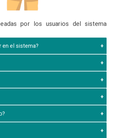
eadas por los usuarios del sistema
ir en el sistema?
 Educativa el cual valide que el postulante esta
es de los 20 minutos aun no este registrado el
3:59 usted debe generar otro codigo de pago para
o?