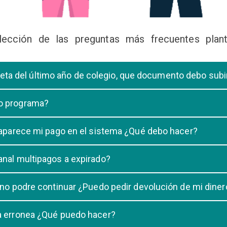
lección de las preguntas más frecuentes plant
libreta del último año de colegio, que documento debo sub
deberá subir una certificación emitida por la Dirección de la Unidad
 o programa?
 de una carrera, tiene que elegir solo UNA carrera o programa.
o aparece mi pago en el sistema ¿Qué debo hacer?
uestro sistema demora un maximo de 20 minutos, en caso que despu
anal multipagos a expirado?
n e indicar que no se registró su pago.
na vigencia hasta las 23:59 del dia generado, una vez pasado las 2
 no podre continuar ¿Puedo pedir devolución de mi diner
ulacion no puede ser devuelto.
ra erronea ¿Qué puedo hacer?