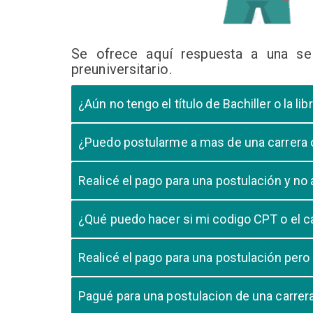
Se ofrece aquí respuesta a una se
preuniversitario.
¿Aún no tengo el título de Bachiller o la 
En caso que el postulante aún este en ultimo año 
¿Puedo postularme a mas de una carrera
cursando el ultimo año.
Si, pero tome en cuenta que si usted aprueba mas
Realicé el pago para una postulación y n
Tome en cuenta que la validación del pago en n
¿Qué puedo hacer si mi codigo CPT o el c
pago, debe comunicarse con su unidad de admisió
El codigo CPT o los pagos por LIBELULA tienen u
Realicé el pago para una postulación pero
su postulación.
No, cualquier pago realizado para cualquier post
Pagué para una postulacion de una carre