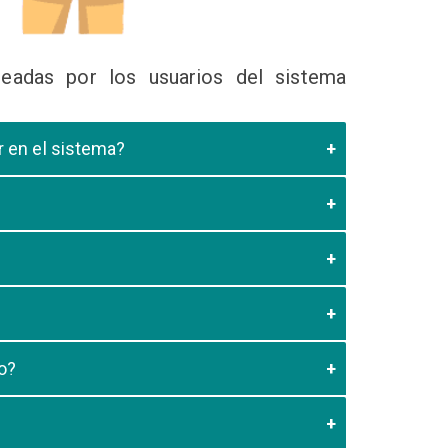
eadas por los usuarios del sistema
ir en el sistema?
 Educativa el cual valide que el postulante esta
es de los 20 minutos aun no este registrado el
3:59 usted debe generar otro codigo de pago para
o?