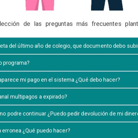
lección de las preguntas más frecuentes plant
libreta del último año de colegio, que documento debo sub
deberá subir una certificación emitida por la Dirección de la Unidad
 o programa?
 de una carrera, tiene que elegir solo UNA carrera o programa.
o aparece mi pago en el sistema ¿Qué debo hacer?
uestro sistema demora un maximo de 20 minutos, en caso que despu
anal multipagos a expirado?
n e indicar que no se registró su pago.
na vigencia hasta las 23:59 del dia generado, una vez pasado las 2
 no podre continuar ¿Puedo pedir devolución de mi diner
ulacion no puede ser devuelto.
ra erronea ¿Qué puedo hacer?