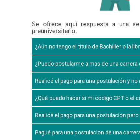
Se ofrece aquí respuesta a una se
preuniversitario.
¿Aún no tengo el título de Bachiller o la 
En caso que el postulante aún este en ultimo año 
¿Puedo postularme a mas de una carrera
cursando el ultimo año.
Si, pero tome en cuenta que si usted aprueba mas
Realicé el pago para una postulación y n
Tome en cuenta que la validación del pago en n
¿Qué puedo hacer si mi codigo CPT o el c
pago, debe comunicarse con su unidad de admisió
El codigo CPT o los pagos por LIBELULA tienen u
Realicé el pago para una postulación pero
su postulación.
No, cualquier pago realizado para cualquier post
Pagué para una postulacion de una carre