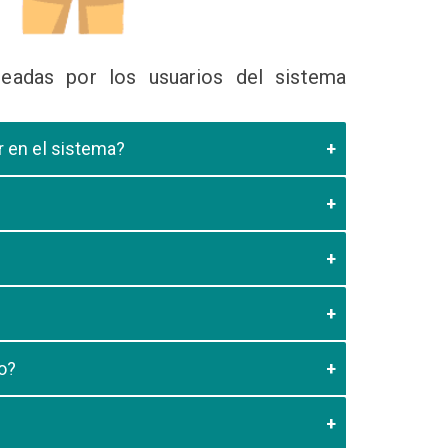
eadas por los usuarios del sistema
ir en el sistema?
 Educativa el cual valide que el postulante esta
es de los 20 minutos aun no este registrado el
3:59 usted debe generar otro codigo de pago para
o?