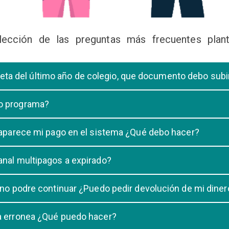
lección de las preguntas más frecuentes plant
libreta del último año de colegio, que documento debo sub
deberá subir una certificación emitida por la Dirección de la Unidad
 o programa?
 de una carrera, tiene que elegir solo UNA carrera o programa.
o aparece mi pago en el sistema ¿Qué debo hacer?
uestro sistema demora un maximo de 20 minutos, en caso que despu
anal multipagos a expirado?
n e indicar que no se registró su pago.
na vigencia hasta las 23:59 del dia generado, una vez pasado las 2
 no podre continuar ¿Puedo pedir devolución de mi diner
ulacion no puede ser devuelto.
ra erronea ¿Qué puedo hacer?