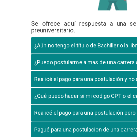
Se ofrece aquí respuesta a una se
preuniversitario.
¿Aún no tengo el título de Bachiller o la 
En caso que el postulante aún este en ultimo año 
¿Puedo postularme a mas de una carrera
cursando el ultimo año.
Si, pero tome en cuenta que si usted aprueba mas
Realicé el pago para una postulación y n
Tome en cuenta que la validación del pago en n
¿Qué puedo hacer si mi codigo CPT o el c
pago, debe comunicarse con su unidad de admisió
El codigo CPT o los pagos por LIBELULA tienen u
Realicé el pago para una postulación pero
su postulación.
No, cualquier pago realizado para cualquier post
Pagué para una postulacion de una carre