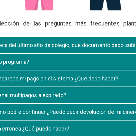
lección de las preguntas más frecuentes plant
libreta del último año de colegio, que documento debo sub
deberá subir una certificación emitida por la Dirección de la Unidad
 o programa?
 de una carrera, tiene que elegir solo UNA carrera o programa.
o aparece mi pago en el sistema ¿Qué debo hacer?
uestro sistema demora un maximo de 20 minutos, en caso que despu
anal multipagos a expirado?
n e indicar que no se registró su pago.
na vigencia hasta las 23:59 del dia generado, una vez pasado las 2
 no podre continuar ¿Puedo pedir devolución de mi diner
ulacion no puede ser devuelto.
ra erronea ¿Qué puedo hacer?