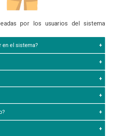
eadas por los usuarios del sistema
ir en el sistema?
 Educativa el cual valide que el postulante esta
es de los 20 minutos aun no este registrado el
3:59 usted debe generar otro codigo de pago para
o?