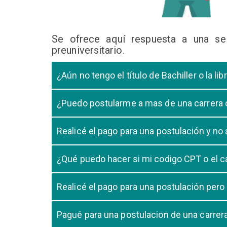
Se ofrece aquí respuesta a una se
preuniversitario.
¿Aún no tengo el título de Bachiller o la 
En caso que el postulante aún este en ultimo año 
¿Puedo postularme a mas de una carrera
cursando el ultimo año.
Si, pero tome en cuenta que si usted aprueba mas
Realicé el pago para una postulación y n
Tome en cuenta que la validación del pago en n
¿Qué puedo hacer si mi codigo CPT o el c
pago, debe comunicarse con su unidad de admisió
El codigo CPT o los pagos por LIBELULA tienen u
Realicé el pago para una postulación pero
su postulación.
No, cualquier pago realizado para cualquier post
Pagué para una postulacion de una carre