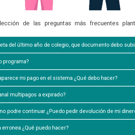
lección de las preguntas más frecuentes plant
libreta del último año de colegio, que documento debo sub
deberá subir una certificación emitida por la Dirección de la Unidad
 o programa?
 de una carrera, tiene que elegir solo UNA carrera o programa.
o aparece mi pago en el sistema ¿Qué debo hacer?
uestro sistema demora un maximo de 20 minutos, en caso que despu
anal multipagos a expirado?
n e indicar que no se registró su pago.
na vigencia hasta las 23:59 del dia generado, una vez pasado las 2
 no podre continuar ¿Puedo pedir devolución de mi diner
ulacion no puede ser devuelto.
ra erronea ¿Qué puedo hacer?