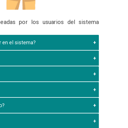
eadas por los usuarios del sistema
ir en el sistema?
 Educativa el cual valide que el postulante esta
es de los 20 minutos aun no este registrado el
3:59 usted debe generar otro codigo de pago para
o?