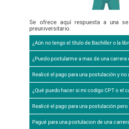
Se ofrece aquí respuesta a una se
preuniversitario.
¿Aún no tengo el título de Bachiller o la 
En caso que el postulante aún este en ultimo año 
¿Puedo postularme a mas de una carrera
cursando el ultimo año.
Si, pero tome en cuenta que si usted aprueba mas
Realicé el pago para una postulación y n
Tome en cuenta que la validación del pago en n
¿Qué puedo hacer si mi codigo CPT o el c
pago, debe comunicarse con su unidad de admisió
El codigo CPT o los pagos por LIBELULA tienen u
Realicé el pago para una postulación pero
su postulación.
No, cualquier pago realizado para cualquier post
Pagué para una postulacion de una carre