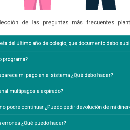
lección de las preguntas más frecuentes plant
libreta del último año de colegio, que documento debo sub
deberá subir una certificación emitida por la Dirección de la Unidad
 o programa?
 de una carrera, tiene que elegir solo UNA carrera o programa.
o aparece mi pago en el sistema ¿Qué debo hacer?
uestro sistema demora un maximo de 20 minutos, en caso que despu
anal multipagos a expirado?
n e indicar que no se registró su pago.
na vigencia hasta las 23:59 del dia generado, una vez pasado las 2
 no podre continuar ¿Puedo pedir devolución de mi diner
ulacion no puede ser devuelto.
ra erronea ¿Qué puedo hacer?