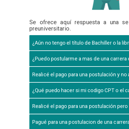
Se ofrece aquí respuesta a una se
preuniversitario.
¿Aún no tengo el título de Bachiller o la 
En caso que el postulante aún este en ultimo año 
¿Puedo postularme a mas de una carrera
cursando el ultimo año.
Si, pero tome en cuenta que si usted aprueba mas
Realicé el pago para una postulación y n
Tome en cuenta que la validación del pago en n
¿Qué puedo hacer si mi codigo CPT o el c
pago, debe comunicarse con su unidad de admisió
El codigo CPT o los pagos por LIBELULA tienen u
Realicé el pago para una postulación pero
su postulación.
No, cualquier pago realizado para cualquier post
Pagué para una postulacion de una carre