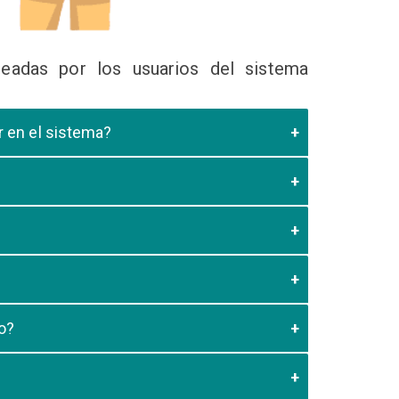
eadas por los usuarios del sistema
ir en el sistema?
 Educativa el cual valide que el postulante esta
es de los 20 minutos aun no este registrado el
3:59 usted debe generar otro codigo de pago para
o?