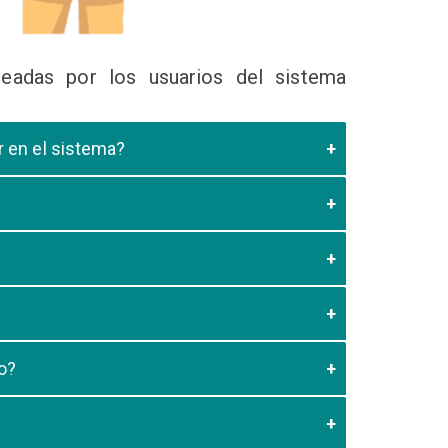
eadas por los usuarios del sistema
ir en el sistema?
 Educativa el cual valide que el postulante esta
es de los 20 minutos aun no este registrado el
3:59 usted debe generar otro codigo de pago para
o?