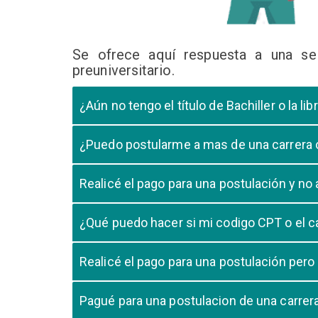
Se ofrece aquí respuesta a una se
preuniversitario.
¿Aún no tengo el título de Bachiller o la 
En caso que el postulante aún este en ultimo año 
¿Puedo postularme a mas de una carrera
cursando el ultimo año.
Si, pero tome en cuenta que si usted aprueba mas
Realicé el pago para una postulación y n
Tome en cuenta que la validación del pago en n
¿Qué puedo hacer si mi codigo CPT o el c
pago, debe comunicarse con su unidad de admisió
El codigo CPT o los pagos por LIBELULA tienen u
Realicé el pago para una postulación pero
su postulación.
No, cualquier pago realizado para cualquier post
Pagué para una postulacion de una carre