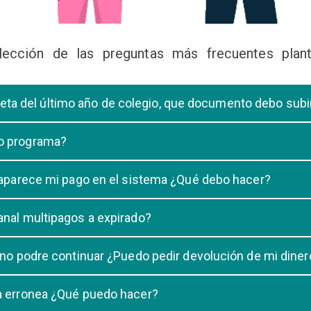
lección de las preguntas más frecuentes plant
libreta del último año de colegio, que documento debo sub
deberá subir una certificación emitida por la Dirección de la Unidad
 o programa?
 de una carrera, tiene que elegir solo UNA carrera o programa.
o aparece mi pago en el sistema ¿Qué debo hacer?
uestro sistema demora un maximo de 20 minutos, en caso que despu
anal multipagos a expirado?
n e indicar que no se registró su pago.
na vigencia hasta las 23:59 del dia generado, una vez pasado las 2
 no podre continuar ¿Puedo pedir devolución de mi diner
ulacion no puede ser devuelto.
ra erronea ¿Qué puedo hacer?