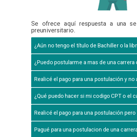
Se ofrece aquí respuesta a una se
preuniversitario.
¿Aún no tengo el título de Bachiller o la 
En caso que el postulante aún este en ultimo año 
¿Puedo postularme a mas de una carrera
cursando el ultimo año.
Si, pero tome en cuenta que si usted aprueba mas
Realicé el pago para una postulación y n
Tome en cuenta que la validación del pago en n
¿Qué puedo hacer si mi codigo CPT o el c
pago, debe comunicarse con su unidad de admisió
El codigo CPT o los pagos por LIBELULA tienen u
Realicé el pago para una postulación pero
su postulación.
No, cualquier pago realizado para cualquier post
Pagué para una postulacion de una carre