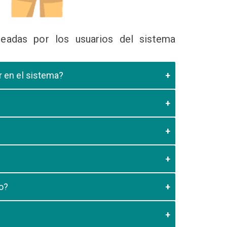
eadas por los usuarios del sistema
ir en el sistema?
 Educativa el cual valide que el postulante esta
es de los 20 minutos aun no este registrado el
3:59 usted debe generar otro codigo de pago para
o?