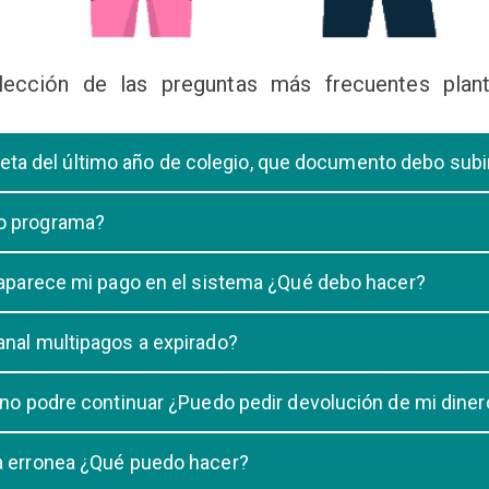
lección de las preguntas más frecuentes plant
libreta del último año de colegio, que documento debo sub
deberá subir una certificación emitida por la Dirección de la Unidad
 o programa?
 de una carrera, tiene que elegir solo UNA carrera o programa.
o aparece mi pago en el sistema ¿Qué debo hacer?
uestro sistema demora un maximo de 20 minutos, en caso que despu
anal multipagos a expirado?
n e indicar que no se registró su pago.
na vigencia hasta las 23:59 del dia generado, una vez pasado las 2
 no podre continuar ¿Puedo pedir devolución de mi diner
ulacion no puede ser devuelto.
ra erronea ¿Qué puedo hacer?