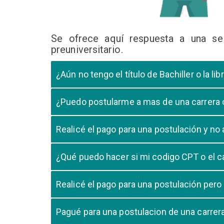
Se ofrece aquí respuesta a una se
preuniversitario.
¿Aún no tengo el título de Bachiller o la 
En caso que el postulante aún este en ultimo año 
¿Puedo postularme a mas de una carrera
cursando el ultimo año.
Si, pero tome en cuenta que si usted aprueba mas
Realicé el pago para una postulación y n
Tome en cuenta que la validación del pago en n
¿Qué puedo hacer si mi codigo CPT o el c
pago, debe comunicarse con su unidad de admisió
El codigo CPT o los pagos por LIBELULA tienen u
Realicé el pago para una postulación pero
su postulación.
No, cualquier pago realizado para cualquier post
Pagué para una postulacion de una carre