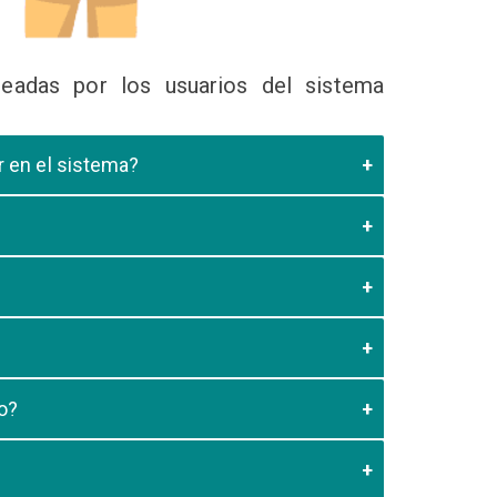
eadas por los usuarios del sistema
ir en el sistema?
 Educativa el cual valide que el postulante esta
es de los 20 minutos aun no este registrado el
3:59 usted debe generar otro codigo de pago para
o?