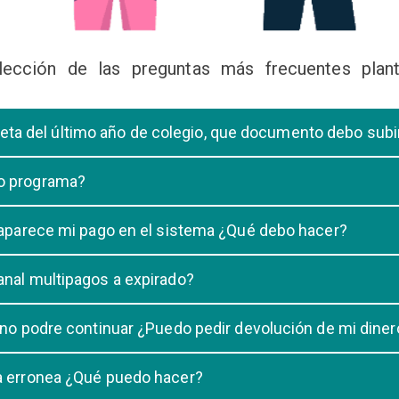
lección de las preguntas más frecuentes plant
libreta del último año de colegio, que documento debo sub
deberá subir una certificación emitida por la Dirección de la Unidad
 o programa?
 de una carrera, tiene que elegir solo UNA carrera o programa.
o aparece mi pago en el sistema ¿Qué debo hacer?
uestro sistema demora un maximo de 20 minutos, en caso que despu
anal multipagos a expirado?
n e indicar que no se registró su pago.
na vigencia hasta las 23:59 del dia generado, una vez pasado las 2
 no podre continuar ¿Puedo pedir devolución de mi diner
ulacion no puede ser devuelto.
ra erronea ¿Qué puedo hacer?